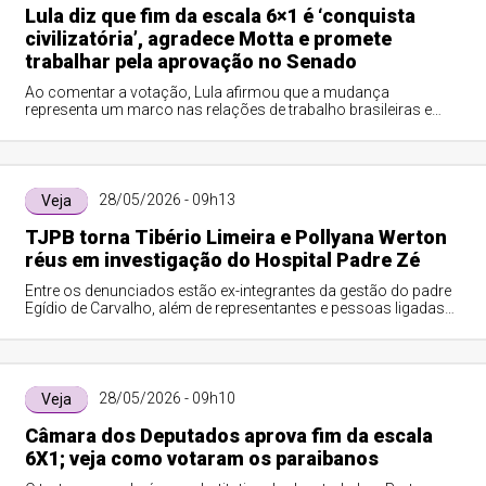
Lula diz que fim da escala 6×1 é ‘conquista
civilizatória’, agradece Motta e promete
trabalhar pela aprovação no Senado
Ao comentar a votação, Lula afirmou que a mudança
representa um marco nas relações de trabalho brasileiras e
reforça o compromisso do país com melhores condições de
vida para a população trabalhadora.
28/05/2026 - 09h13
Veja
TJPB torna Tibério Limeira e Pollyana Werton
réus em investigação do Hospital Padre Zé
Entre os denunciados estão ex-integrantes da gestão do padre
Egídio de Carvalho, além de representantes e pessoas ligadas
às empresas citadas na investigação.
28/05/2026 - 09h10
Veja
Câmara dos Deputados aprova fim da escala
6X1; veja como votaram os paraibanos