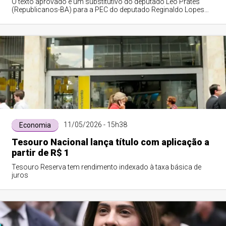
O texto aprovado é um substitutivo do deputado Leo Prates
(Republicanos-BA) para a PEC do deputado Reginaldo Lopes
(PT-MG), que previa jornada de 36 horas, e para a PEC 8/25, da
deputada Érika Hilton (Psol-SP), de igual jornada em quatro
dias.
11/05/2026 - 15h38
Economia
Tesouro Nacional lança título com aplicação a
partir de R$ 1
Tesouro Reserva tem rendimento indexado à taxa básica de
juros