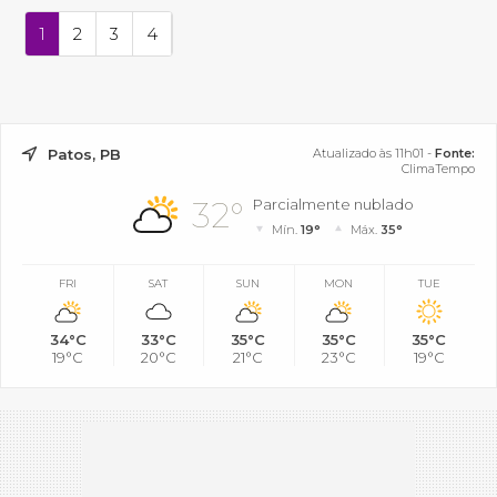
1
2
3
4
Patos, PB
Atualizado às 11h01 -
Fonte:
ClimaTempo
32°
Parcialmente nublado
Mín.
19°
Máx.
35°
FRI
SAT
SUN
MON
TUE
34°C
33°C
35°C
35°C
35°C
19°C
20°C
21°C
23°C
19°C