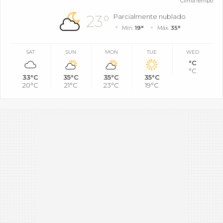
ClimaTempo
23°
Parcialmente nublado
Mín.
19°
Máx.
35°
SAT
SUN
MON
TUE
WED
°C
°C
33°C
35°C
35°C
35°C
20°C
21°C
23°C
19°C