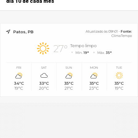
dia 10 de cada mês
Patos, PB
Atualizado às 09h01 -
Fonte:
ClimaTempo
27°
Tempo limpo
Mín.
19°
Máx.
35°
FRI
SAT
SUN
MON
TUE
34°C
33°C
35°C
35°C
35°C
19°C
20°C
21°C
23°C
19°C