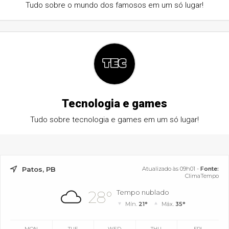
Tudo sobre o mundo dos famosos em um só lugar!
Tecnologia e games
Tudo sobre tecnologia e games em um só lugar!
Patos, PB
Atualizado às 09h01 -
Fonte:
ClimaTempo
28°
Tempo nublado
Mín.
21°
Máx.
35°
MON
TUE
WED
THU
FRI