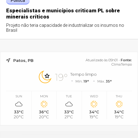
Política
Especialistas e municípios criticam PL sobre
minerais críticos
Projeto não teria capacidade de industrializar os insumos no
Brasil
Patos, PB
Atualizado às 05h01 -
Fonte:
ClimaTempo
19°
Tempo limpo
Mín.
19°
Máx.
35°
SUN
MON
TUE
WED
THU
33°C
36°C
33°C
34°C
34°C
20°C
20°C
21°C
19°C
19°C