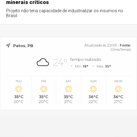
minerais críticos
Projeto não teria capacidade de industrializar os insumos no
Brasil
Patos, PB
Atualizado às 22h01 -
Fonte:
ClimaTempo
24°
Tempo nublado
Mín.
19°
Máx.
35°
THU
FRI
SAT
SUN
MON
35°C
35°C
35°C
36°C
36°C
20°C
20°C
21°C
22°C
21°C