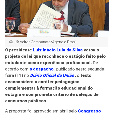
© Valter Campanato/Agência Brasil
O presidente
Luiz Inácio Lula da Silva
vetou o
projeto de lei que reconhece o estágio feito pelo
estudante como experiência profissional.
De
acordo com
o despacho
, publicado nesta segunda-
feira (11) no
Diário Oficial da União
, o
texto
desconsidera o caráter pedagógico
complementar à formação educacional do
estágio e compromete critério de seleção de
concursos públicos
.
A proposta foi aprovada em abril pelo
Congresso