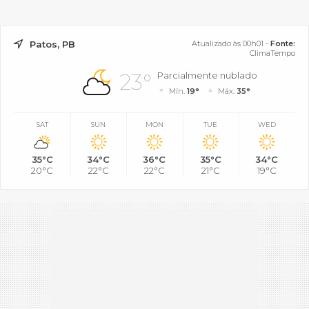
Patos, PB
Atualizado às 00h01 -
Fonte:
ClimaTempo
23°
Parcialmente nublado
Mín.
19°
Máx.
35°
SAT
SUN
MON
TUE
WED
35°C
34°C
36°C
35°C
34°C
20°C
22°C
22°C
21°C
19°C