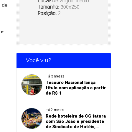
s de
de
Você viu?
Há 3 meses
Tesouro Nacional lança
título com aplicação a partir
de R$ 1
Há 2 meses
Rede hoteleira de CG fatura
com São João e presidente
de Sindicato de Hotéis,