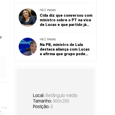
Bares e Restaurantes
projeta recorde
Há 2 meses
Cida diz que conversou com
ministro sobre o PT na vice
de Lucas e que partido já
referendou apoio ao
governador
e
Há 2 meses
Na PB, ministro de Lula
destaca aliança com Lucas
e afirma que grupo pode
vencer eleição no 1º turno