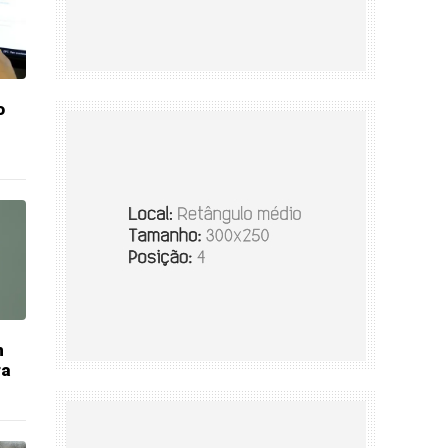
o
m
ra