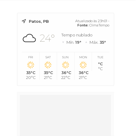
Patos, PB
Atualizado às 23h01 -
Fonte:
ClimaTempo
24°
Tempo nublado
Mín.
19°
Máx.
35°
FRI
SAT
SUN
MON
TUE
°C
°C
35°C
35°C
36°C
36°C
20°C
21°C
22°C
21°C