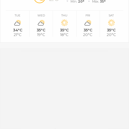
Mín.
20°
Máx.
35°
TUE
WED
THU
FRI
SAT
34°C
35°C
35°C
35°C
35°C
21°C
19°C
18°C
20°C
20°C