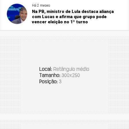
Há 2 meses
Na PB, ministro de Lula destaca aliança
com Lucas e afirma que grupo pode
vencer eleição no 1º turno