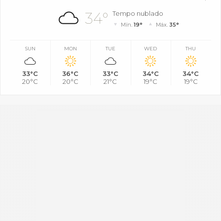
34°
Tempo nublado
Mín.
19°
Máx.
35°
SUN
MON
TUE
WED
THU
33°C
36°C
33°C
34°C
34°C
20°C
20°C
21°C
19°C
19°C