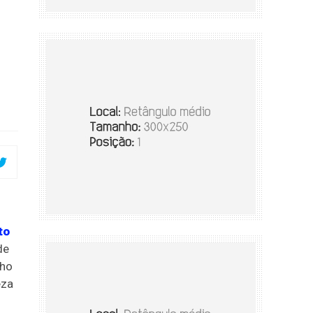
to
de
lho
eza