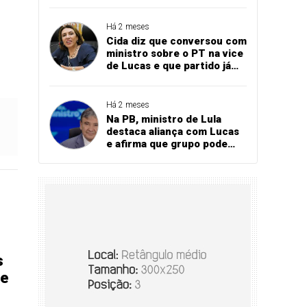
Bares e Restaurantes
projeta recorde
Há 2 meses
Cida diz que conversou com
ministro sobre o PT na vice
de Lucas e que partido já
referendou apoio ao
governador
Há 2 meses
Na PB, ministro de Lula
destaca aliança com Lucas
e afirma que grupo pode
vencer eleição no 1º turno
s
de