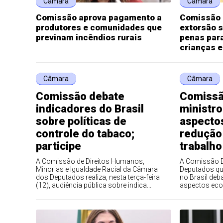
Câmara
Câmara
Comissão aprova pagamento a
Comissão a
produtores e comunidades que
extorsão 
previnam incêndios rurais
penas par
crianças 
Câmara
Câmara
Comissão debate
Comissã
indicadores do Brasil
ministr
sobre políticas de
aspecto
controle do tabaco;
redução
participe
trabalho
A Comissão de Direitos Humanos,
A Comissão E
Minorias e Igualdade Racial da Câmara
Deputados que
dos Deputados realiza, nesta terça-feira
no Brasil deba
(12), audiência pública sobre indica...
aspectos econ