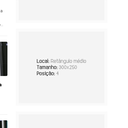
da
..
a