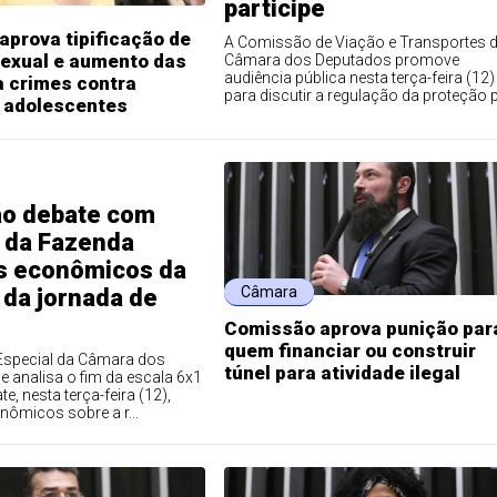
participe
prova tipificação de
A Comissão de Viação e Transportes 
sexual e aumento das
Câmara dos Deputados promove
audiência pública nesta terça-feira (12)
a crimes contra
para discutir a regulação da proteção p.
e adolescentes
o debate com
o da Fazenda
s econômicos da
Câmara
 da jornada de
Comissão aprova punição par
quem financiar ou construir
special da Câmara dos
túnel para atividade ilegal
 analisa o fim da escala 6x1
te, nesta terça-feira (12),
ômicos sobre a r...