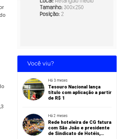
or
 do
Você viu?
Há 3 meses
lo
Tesouro Nacional lança
título com aplicação a partir
de R$ 1
,3
Há 2 meses
Rede hoteleira de CG fatura
com São João e presidente
de Sindicato de Hotéis,