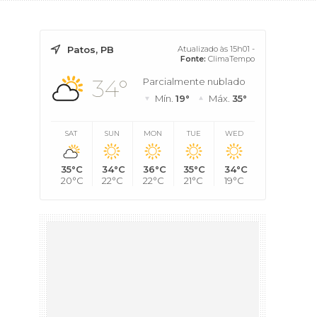
Patos, PB
Atualizado às 15h01 -
Fonte:
ClimaTempo
34°
Parcialmente nublado
Mín.
19°
Máx.
35°
SAT
SUN
MON
TUE
WED
35°C
34°C
36°C
35°C
34°C
20°C
22°C
22°C
21°C
19°C