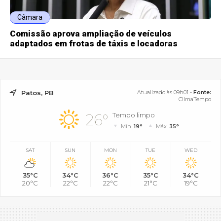
Câmara
Comissão aprova ampliação de veículos
adaptados em frotas de táxis e locadoras
Patos, PB
Atualizado às 09h01 -
Fonte:
ClimaTempo
26°
Tempo limpo
Mín.
19°
Máx.
35°
SAT
SUN
MON
TUE
WED
35°C
34°C
36°C
35°C
34°C
20°C
22°C
22°C
21°C
19°C