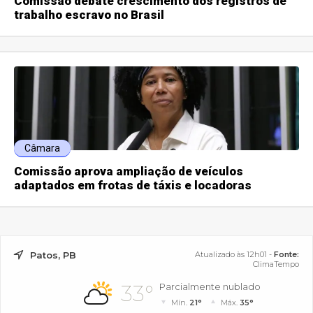
Comissão debate crescimento dos registros de
trabalho escravo no Brasil
Câmara
Comissão aprova ampliação de veículos
adaptados em frotas de táxis e locadoras
Patos, PB
Atualizado às 12h01 -
Fonte:
ClimaTempo
33°
Parcialmente nublado
Mín.
21°
Máx.
35°