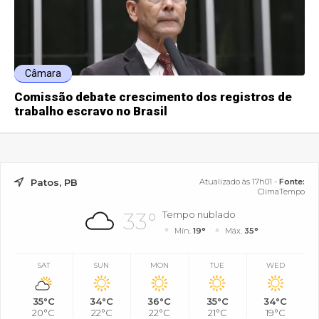
Câmara
Comissão debate crescimento dos registros de
trabalho escravo no Brasil
Patos, PB
Atualizado às 17h01 -
Fonte:
ClimaTempo
33°
Tempo nublado
Mín.
19°
Máx.
35°
SAT
SUN
MON
TUE
WED
35°C
34°C
36°C
35°C
34°C
20°C
22°C
22°C
21°C
19°C