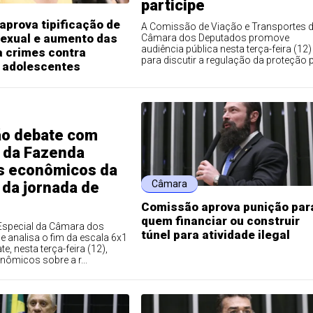
participe
prova tipificação de
A Comissão de Viação e Transportes 
sexual e aumento das
Câmara dos Deputados promove
audiência pública nesta terça-feira (12)
a crimes contra
para discutir a regulação da proteção p.
e adolescentes
o debate com
o da Fazenda
s econômicos da
Câmara
 da jornada de
Comissão aprova punição par
quem financiar ou construir
special da Câmara dos
túnel para atividade ilegal
 analisa o fim da escala 6x1
te, nesta terça-feira (12),
ômicos sobre a r...