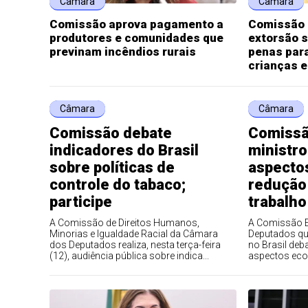
Câmara
Câmara
Comissão aprova pagamento a
Comissão a
produtores e comunidades que
extorsão 
previnam incêndios rurais
penas par
crianças 
Câmara
Câmara
Comissão debate
Comissã
indicadores do Brasil
ministr
sobre políticas de
aspecto
controle do tabaco;
redução
participe
trabalho
A Comissão de Direitos Humanos,
A Comissão E
Minorias e Igualdade Racial da Câmara
Deputados que
dos Deputados realiza, nesta terça-feira
no Brasil deba
(12), audiência pública sobre indica...
aspectos econ