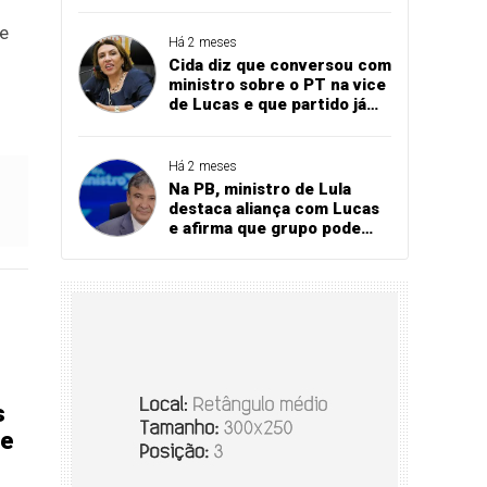
Bares e Restaurantes
projeta recorde
 e
Há 2 meses
Cida diz que conversou com
ministro sobre o PT na vice
de Lucas e que partido já
referendou apoio ao
governador
Há 2 meses
Na PB, ministro de Lula
destaca aliança com Lucas
e afirma que grupo pode
vencer eleição no 1º turno
s
de