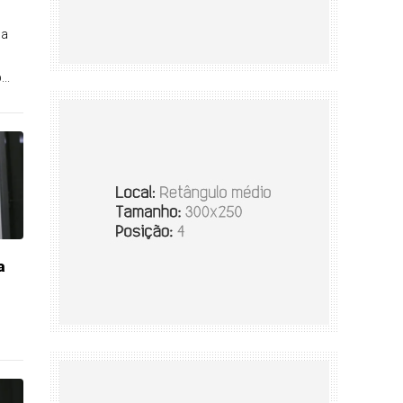
da
..
a