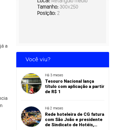
já a
Você viu?
Há 3 meses
Tesouro Nacional lança
título com aplicação a partir
de R$ 1
ncia
am
Há 2 meses
Rede hoteleira de CG fatura
com São João e presidente
de Sindicato de Hotéis,