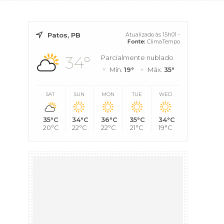
Patos, PB
Atualizado às 15h01 -
Fonte:
ClimaTempo
34°
Parcialmente nublado
Mín.
19°
Máx.
35°
SAT
SUN
MON
TUE
WED
35°C
34°C
36°C
35°C
34°C
20°C
22°C
22°C
21°C
19°C