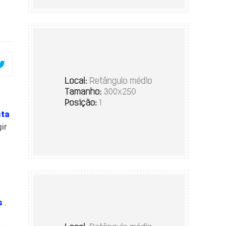
sta
ir
s
.
a