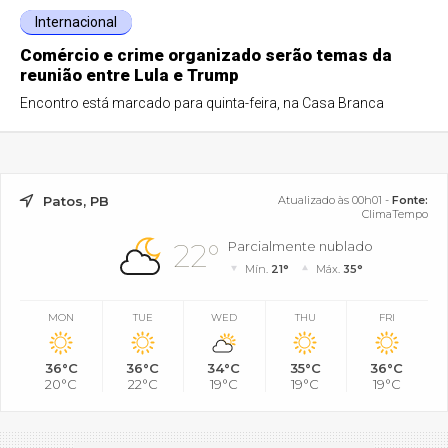
Internacional
Comércio e crime organizado serão temas da
reunião entre Lula e Trump
Encontro está marcado para quinta-feira, na Casa Branca
Patos, PB
Atualizado às 00h01 -
Fonte:
ClimaTempo
22°
Parcialmente nublado
Mín.
21°
Máx.
35°
MON
TUE
WED
THU
FRI
36°C
36°C
34°C
35°C
36°C
20°C
22°C
19°C
19°C
19°C