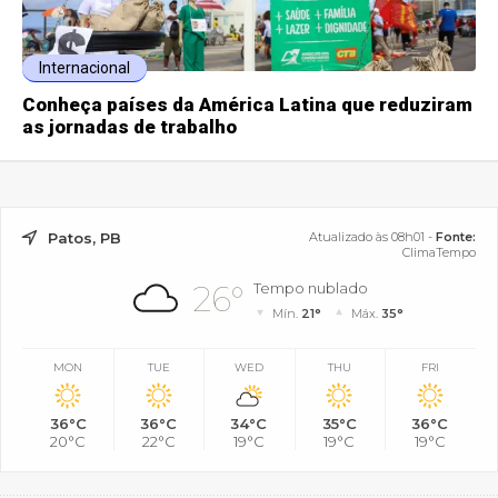
Internacional
Conheça países da América Latina que reduziram
as jornadas de trabalho
Patos, PB
Atualizado às 08h01 -
Fonte:
ClimaTempo
26°
Tempo nublado
Mín.
21°
Máx.
35°
MON
TUE
WED
THU
FRI
36°C
36°C
34°C
35°C
36°C
20°C
22°C
19°C
19°C
19°C