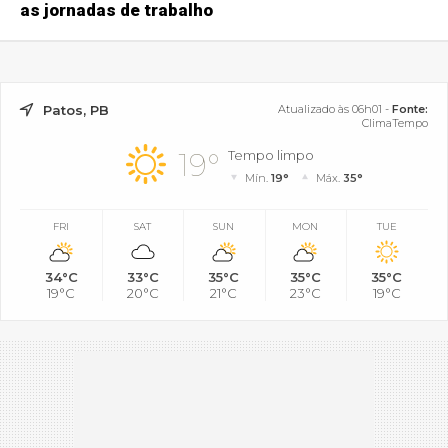
as jornadas de trabalho
Patos, PB
Atualizado às 06h01 -
Fonte:
ClimaTempo
19°
Tempo limpo
Mín.
19°
Máx.
35°
FRI
SAT
SUN
MON
TUE
34°C
33°C
35°C
35°C
35°C
19°C
20°C
21°C
23°C
19°C