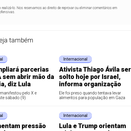
realizá-lo. Nos reservamos ao direito de reprovar ou eliminar comentários em
ofensivas.
eja também
al
Internacional
mpliará parcerias
Ativista Thiago Ávila se
 sem abrir mão da
solto hoje por Israel,
a, diz Lula
informa organização
 manifestou pelo X e
Ele foi preso quando tentava levar
ste sábado (9)
alimentos para população em Gaza
al
Internacional
entam pressão
Lula e Trump orientam