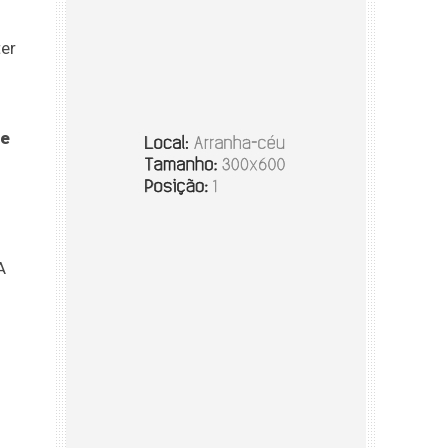
er
 e
A