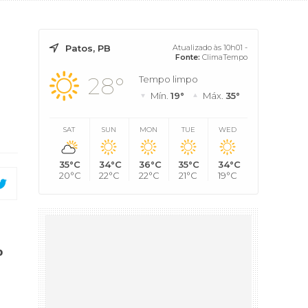
Patos, PB
Atualizado às 10h01 -
Fonte:
ClimaTempo
28°
Tempo limpo
Mín.
19°
Máx.
35°
SAT
SUN
MON
TUE
WED
35°C
34°C
36°C
35°C
34°C
20°C
22°C
22°C
21°C
19°C
o