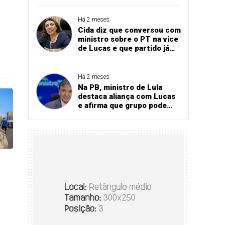
Bares e Restaurantes
projeta recorde
Há 2 meses
Cida diz que conversou com
ministro sobre o PT na vice
de Lucas e que partido já
referendou apoio ao
governador
Há 2 meses
Na PB, ministro de Lula
destaca aliança com Lucas
e afirma que grupo pode
vencer eleição no 1º turno