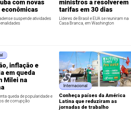
Cuba com novas
ministros a resolverem
 econômicas
tarifas em 30 dias
dense suspende atividades
Líderes de Brasil e EUA se reuniram na
penalidades
Casa Branca, em Washington
al
o, inflação e
a em queda
 Milei na
Internacional
na
Conheça países da América
nta queda de popularidade e
Latina que reduziram as
os de corrupção
jornadas de trabalho