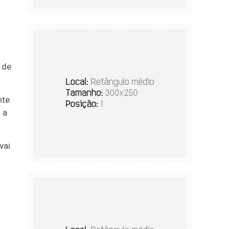
 de
nte
 a
vai