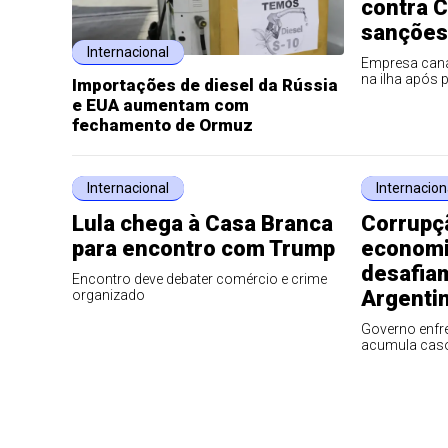
contra 
sanções
Internacional
Empresa cana
na ilha após 
Importações de diesel da Rússia
e EUA aumentam com
fechamento de Ormuz
Internacional
Internacion
Lula chega à Casa Branca
Corrupçã
para encontro com Trump
economi
desafiam
Encontro deve debater comércio e crime
Argenti
organizado
Governo enfre
acumula cas