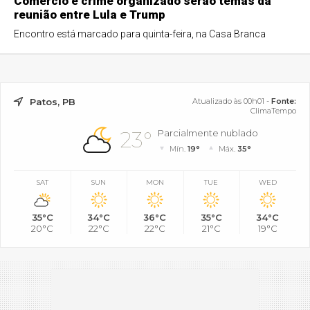
Comércio e crime organizado serão temas da
reunião entre Lula e Trump
Encontro está marcado para quinta-feira, na Casa Branca
Patos, PB
Atualizado às 00h01 -
Fonte:
ClimaTempo
23°
Parcialmente nublado
Mín.
19°
Máx.
35°
SAT
SUN
MON
TUE
WED
35°C
34°C
36°C
35°C
34°C
20°C
22°C
22°C
21°C
19°C