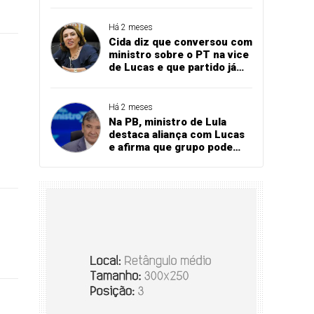
Bares e Restaurantes
projeta recorde
Há 2 meses
Cida diz que conversou com
ministro sobre o PT na vice
de Lucas e que partido já
referendou apoio ao
governador
Há 2 meses
Na PB, ministro de Lula
destaca aliança com Lucas
e afirma que grupo pode
vencer eleição no 1º turno