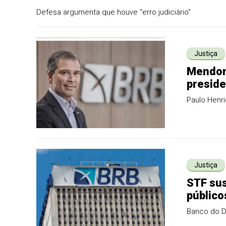
Defesa argumenta que houve “erro judiciário”
Justiça
Mendonç
preside
Paulo Henr
Justiça
STF sus
público
Banco do DF