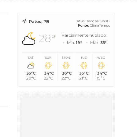
Patos, PB
Atualizado às 19h01 -
Fonte:
ClimaTempo
28°
Parcialmente nublado
Mín.
19°
Máx.
35°
SAT
SUN
MON
TUE
WED
35°C
34°C
36°C
35°C
34°C
20°C
22°C
22°C
21°C
19°C