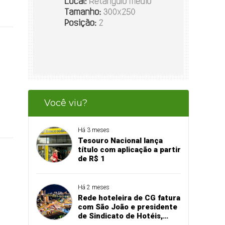
Você viu?
Há 3 meses
Tesouro Nacional lança
título com aplicação a partir
de R$ 1
Há 2 meses
Rede hoteleira de CG fatura
com São João e presidente
de Sindicato de Hotéis,