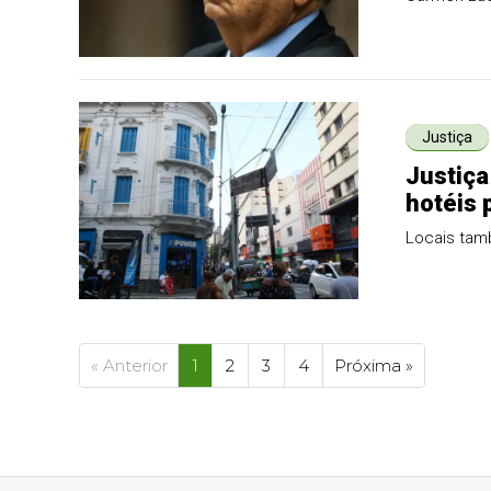
Justiça
Justiça
hotéis 
Locais tamb
« Anterior
1
2
3
4
Próxima »