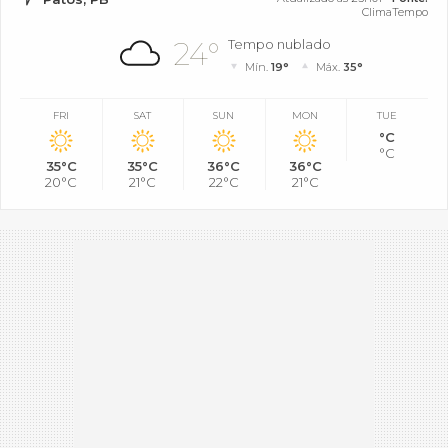
ClimaTempo
24°
Tempo nublado
Mín.
19°
Máx.
35°
FRI
SAT
SUN
MON
TUE
°C
°C
35°C
35°C
36°C
36°C
20°C
21°C
22°C
21°C