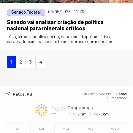
08/05/2026 - 12h03
Senado Federal
Senado vai analisar criação de política
nacional para minerais críticos
Túlio, térbio, gadolínio, cério, neodímio, disprósio, érbio,
európio, lutécio, hólmio, lantânio, promécio, praseodímio,
escândio, samário, ítrio e ...
1
2
3
4
Patos, PB
Atualizado às 08h01 -
Fonte:
ClimaTempo
24°
Tempo limpo
Mín.
19°
Máx.
35°
SAT
SUN
MON
TUE
WED