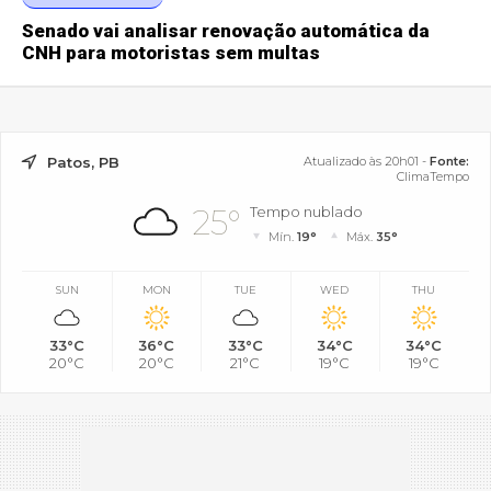
Senado vai analisar renovação automática da
CNH para motoristas sem multas
Patos, PB
Atualizado às 20h01 -
Fonte:
ClimaTempo
25°
Tempo nublado
Mín.
19°
Máx.
35°
SUN
MON
TUE
WED
THU
33°C
36°C
33°C
34°C
34°C
20°C
20°C
21°C
19°C
19°C