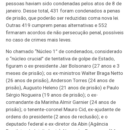
pessoas haviam sido condenadas pelos atos de 8 de
janeiro. Desse total, 431 foram condenados a penas
de prisão, que poderão ser reduzidas coma nova lei.
Outras 419 cumprem penas alternativas e 552
firmaram acordos de nã
o persecu
ção penal,
poss
íveis
no caso de crimes mais leves.
No chamado “Núcleo 1” de condenados, considerado
o “núcleo crucial” de tentativa de golpe de Estado,
figuram o ex-presidente Jair Bolsonaro (27 anos e 3
meses de prisão); os ex-ministros Walter Braga Netto
(26 anos de prisão), Anderson Torres (24 anos de
prisão), Augusto Heleno (21 anos de prisão) e Paulo
Sérgio Nogueira (19 anos de prisão); o ex-
comandante da Marinha Almir Garnier (24 anos de
prisão); o tenente-coronel Mauro Cid, ex-ajudante de
ordens do presidente (2 anos de reclusão); e o
deputado federal e ex-diretor da Abin (Agência