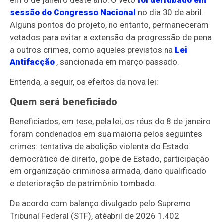
em 8 de janeiro deste ano. O veto
foi derrubado em
sessão do Congresso Nacional
no dia 30 de abril.
Alguns pontos do projeto, no entanto, permaneceram
vetados para evitar a extensão da progressã
o de pena
a outros crimes, como aqueles previstos na
Lei
Antifacção
, sancionada em março passado.
Entenda, a seguir, os efeitos da nova lei:
Quem será beneficiado
Beneficiados, em tese, pela lei, os réus do 8 de janeiro
foram condenados em sua maioria pelos seguintes
crimes: t
entativa de abolição violenta do Estado
democrático de direito, golpe de Estado, participação
em organização criminosa armada, dano qualificado
e deterioração de patrimônio tombado.
De acordo com balanço divulgado pelo Supremo
Tribunal Federal (STF), at
é
abril de 2026 1.402