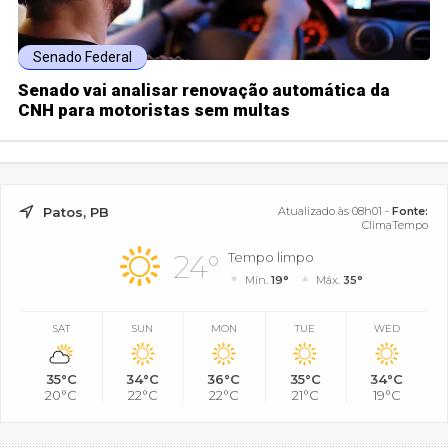
Senado Federal
Senado vai analisar renovação automática da
CNH para motoristas sem multas
Patos, PB
Atualizado às 08h01 -
Fonte:
ClimaTempo
24°
Tempo limpo
Mín.
19°
Máx.
35°
SAT
SUN
MON
TUE
WED
35°C
34°C
36°C
35°C
34°C
20°C
22°C
22°C
21°C
19°C