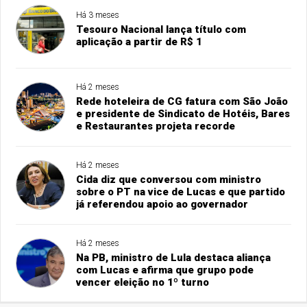
Há 3 meses
Tesouro Nacional lança título com
aplicação a partir de R$ 1
Há 2 meses
Rede hoteleira de CG fatura com São João
e presidente de Sindicato de Hotéis, Bares
e Restaurantes projeta recorde
Há 2 meses
Cida diz que conversou com ministro
sobre o PT na vice de Lucas e que partido
já referendou apoio ao governador
Há 2 meses
Na PB, ministro de Lula destaca aliança
com Lucas e afirma que grupo pode
vencer eleição no 1º turno