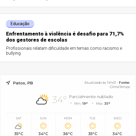
Educação
Enfrentamento à violência é desafio para 71,7%
dos gestores de escolas
Profissionais relatam dificuldade em temas como racismo e
bullying
Patos, PB
Atualizado às 14h01 -
Fonte:
ClimaTempo
34°
Parcialmente nublado
Mín.
19°
Máx.
35°
SAT
SUN
MON
TUE
WED
35°C
34°C
36°C
35°C
34°C