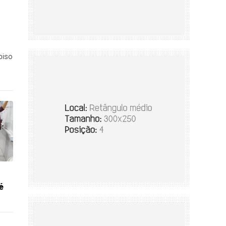
piso
é