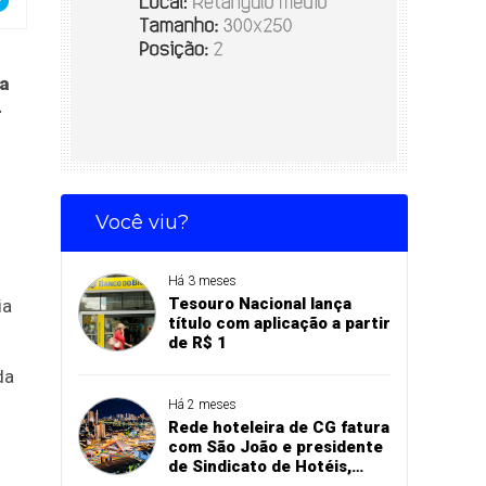
da
-
Você viu?
Há 3 meses
Tesouro Nacional lança
ia
título com aplicação a partir
de R$ 1
da
Há 2 meses
Rede hoteleira de CG fatura
com São João e presidente
de Sindicato de Hotéis,