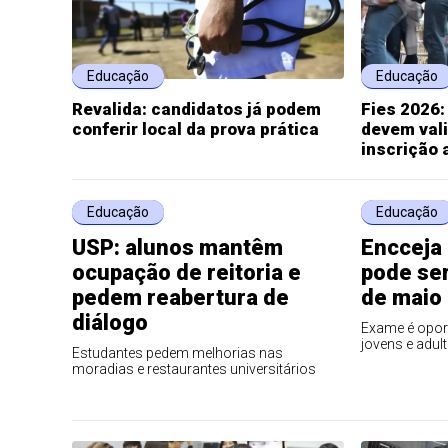
Educação
Educação
Revalida: candidatos já podem
Fies 2026:
conferir local da prova prática
devem val
inscrição 
Educação
Educação
USP: alunos mantêm
Encceja 
ocupação de reitoria e
pode ser
pedem reabertura de
de maio
diálogo
Exame é oport
jovens e adul
Estudantes pedem melhorias nas
moradias e restaurantes universitários