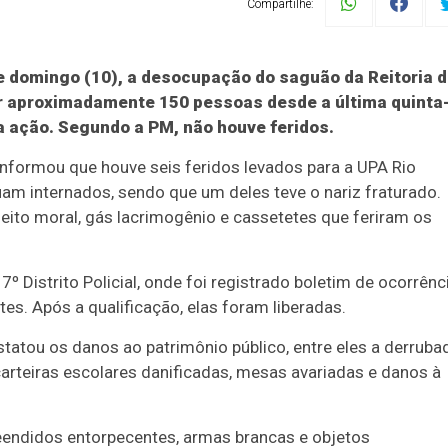
Compartilhe:
te domingo (10), a desocupação do saguão da Reitoria 
r aproximadamente 150 pessoas desde a última quinta
da ação. Segundo a PM, não houve feridos.
informou que houve seis feridos levados para a UPA Rio
uam internados, sendo que um deles teve o nariz fraturado.
eito moral, gás lacrimogênio e cassetetes que feriram os
 Distrito Policial, onde foi registrado boletim de ocorrênc
tes. Após a qualificação, elas foram liberadas.
atou os danos ao patrimônio público, entre eles a derruba
carteiras escolares danificadas, mesas avariadas e danos à
eendidos entorpecentes, armas brancas e objetos