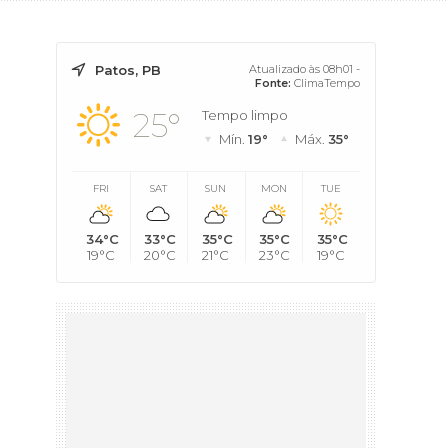
Patos, PB
Atualizado às 08h01 -
Fonte:
ClimaTempo
25°
Tempo limpo
Mín.
19°
Máx.
35°
FRI
SAT
SUN
MON
TUE
34°C
33°C
35°C
35°C
35°C
19°C
20°C
21°C
23°C
19°C