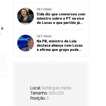
Bares e Restaurantes
projeta recorde
Há 2 meses
Cida diz que conversou com
ministro sobre o PT na vice
de Lucas e que partido já
referendou apoio ao
 à
governador
s
Há 2 meses
Na PB, ministro de Lula
destaca aliança com Lucas
e afirma que grupo pode
vencer eleição no 1º turno