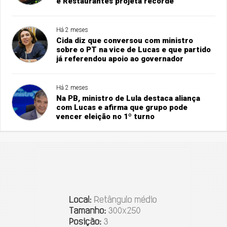
e Restaurantes projeta recorde
Há 2 meses
Cida diz que conversou com ministro
sobre o PT na vice de Lucas e que partido
já referendou apoio ao governador
Há 2 meses
Na PB, ministro de Lula destaca aliança
com Lucas e afirma que grupo pode
vencer eleição no 1º turno