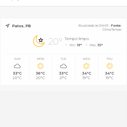
Patos, PB
Atualizado às 04h01 -
Fonte:
ClimaTempo
20°
Tempo limpo
Mín.
19°
Máx.
35°
SUN
MON
TUE
WED
THU
33°C
36°C
33°C
34°C
34°C
20°C
20°C
21°C
19°C
19°C