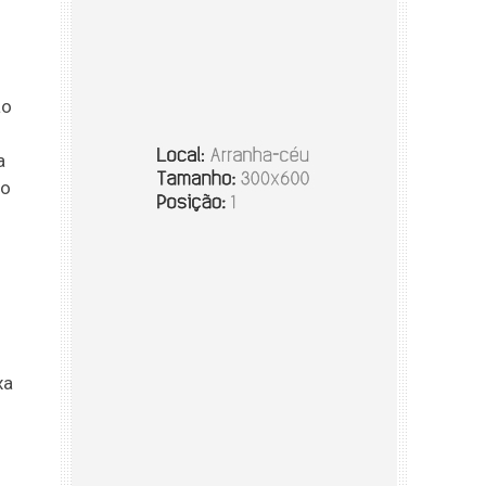
ão
a
ão
xa