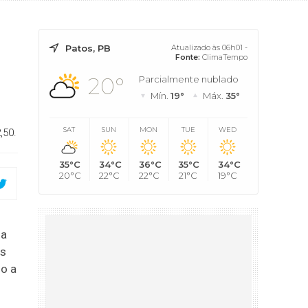
Patos, PB
Atualizado às 06h01 -
Fonte:
ClimaTempo
20°
Parcialmente nublado
Mín.
19°
Máx.
35°
SAT
SUN
MON
TUE
WED
,50.
35°C
34°C
36°C
35°C
34°C
20°C
22°C
22°C
21°C
19°C
na
es
do a