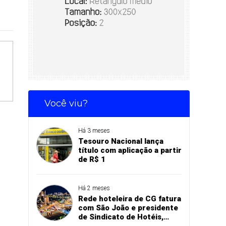
Você viu?
Há 3 meses
Tesouro Nacional lança
título com aplicação a partir
de R$ 1
Há 2 meses
Rede hoteleira de CG fatura
com São João e presidente
de Sindicato de Hotéis,