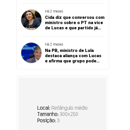
Bares e Restaurantes
projeta recorde
Há 2 meses
Cida diz que conversou com
ministro sobre o PT na vice
de Lucas e que partido já
referendou apoio ao
governador
Há 2 meses
Na PB, ministro de Lula
destaca aliança com Lucas
e afirma que grupo pode
vencer eleição no 1º turno