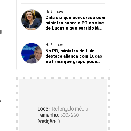
Bares e Restaurantes
projeta recorde
Há 2 meses
Cida diz que conversou com
ministro sobre o PT na vice
de Lucas e que partido já
I
!
referendou apoio ao
governador
Há 2 meses
Na PB, ministro de Lula
destaca aliança com Lucas
e afirma que grupo pode
vencer eleição no 1º turno
s