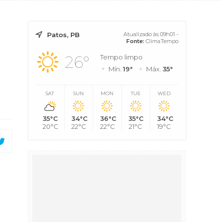
Patos, PB
Atualizado às 09h01 -
Fonte:
ClimaTempo
26°
Tempo limpo
Mín.
19°
Máx.
35°
SAT
SUN
MON
TUE
WED
35°C
34°C
36°C
35°C
34°C
20°C
22°C
22°C
21°C
19°C