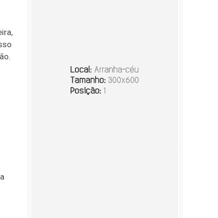
ira,
esso
ção.
da