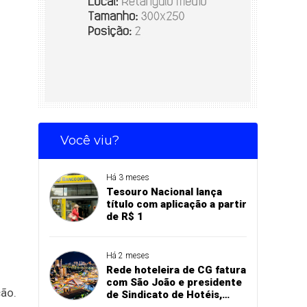
Você viu?
Há 3 meses
Tesouro Nacional lança
título com aplicação a partir
de R$ 1
Há 2 meses
Rede hoteleira de CG fatura
com São João e presidente
ão.
de Sindicato de Hotéis,