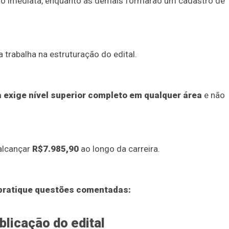
ão imediata, enquanto as demais formarão um cadastro de
trabalha na estruturação do edital.
ba exige nível superior completo em qualquer área
e não
alcançar
R$7.985,90
ao longo da carreira.
 pratique questões comentadas:
blicação do edital