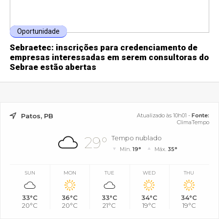
Oportunidade
Sebraetec: inscrições para credenciamento de
empresas interessadas em serem consultoras do
Sebrae estão abertas
Patos, PB
Atualizado às 10h01 -
Fonte:
ClimaTempo
29°
Tempo nublado
Mín.
19°
Máx.
35°
SUN
MON
TUE
WED
THU
33°C
36°C
33°C
34°C
34°C
20°C
20°C
21°C
19°C
19°C