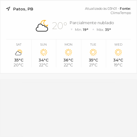
Patos, PB
Atualizado às 03h01 -
Fonte:
ClimaTempo
20°
Parcialmente nublado
Mín.
19°
Máx.
35°
SAT
SUN
MON
TUE
WED
35°C
34°C
36°C
35°C
34°C
20°C
22°C
22°C
21°C
19°C