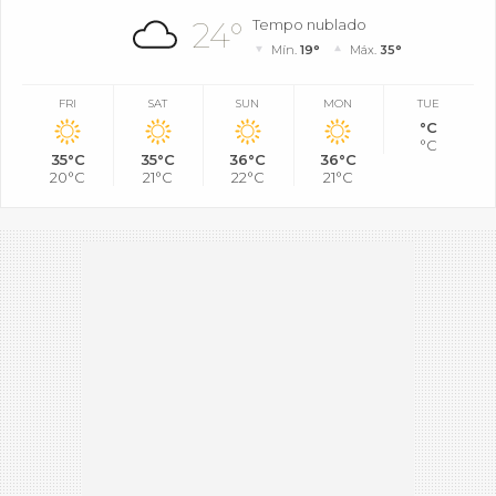
24°
Tempo nublado
Mín.
19°
Máx.
35°
FRI
SAT
SUN
MON
TUE
°C
°C
35°C
35°C
36°C
36°C
20°C
21°C
22°C
21°C