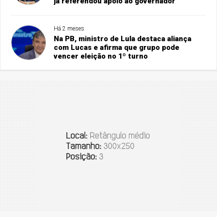
já referendou apoio ao governador
Há 2 meses
Na PB, ministro de Lula destaca aliança
com Lucas e afirma que grupo pode
vencer eleição no 1º turno