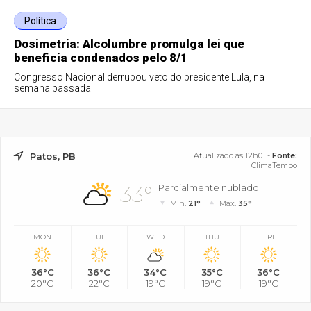
Política
Dosimetria: Alcolumbre promulga lei que
beneficia condenados pelo 8/1
Congresso Nacional derrubou veto do presidente Lula, na
semana passada
Patos, PB
Atualizado às 12h01 -
Fonte:
ClimaTempo
33°
Parcialmente nublado
Mín.
21°
Máx.
35°
MON
TUE
WED
THU
FRI
36°C
36°C
34°C
35°C
36°C
20°C
22°C
19°C
19°C
19°C