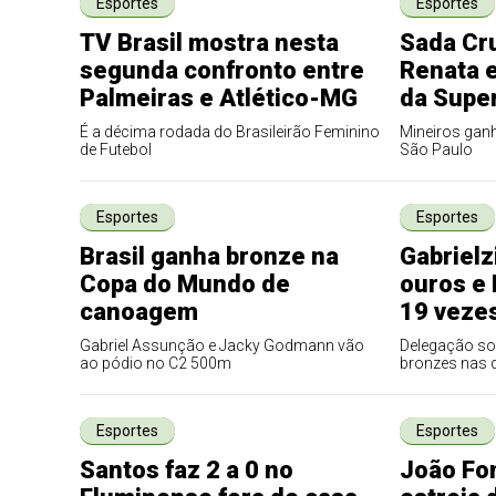
Esportes
Esportes
TV Brasil mostra nesta
Sada Cru
segunda confronto entre
Renata 
Palmeiras e Atlético-MG
da Super
É a décima rodada do Brasileirão Feminino
Mineiros ganh
de Futebol
São Paulo
Esportes
Esportes
Brasil ganha bronze na
Gabrielz
Copa do Mundo de
ouros e 
canoagem
19 veze
Gabriel Assunção e Jacky Godmann vão
Delegação som
ao pódio no C2 500m
bronzes nas 
Esportes
Esportes
Santos faz 2 a 0 no
João Fo