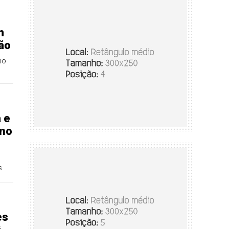
m
ão
no
 e
ano
s
es