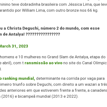
eminino teve dobradinha brasileira com Jéssica Lima, que le
garantido por William Lima, com outro bronze nos 66 kg.
u a Christa Deguchi, número 2 do mundo, com esse
m de Antalya! ????????????????
March 31, 2023
0 homens e 10 mulheres no Grand Slam de Antalya, etapa do
 abril), com t
ransmissão ao vivo
no site do Canal Olímpi
).
o ranking mundial,
determinante na corrida por vaga para
imeiro triunfo sobre Deguchi, com direito a um wazari a trê
des anteriores em que estiverem frente a frente, a canaden
ica (2016) e bicampeã mundial (2013 e 2022).