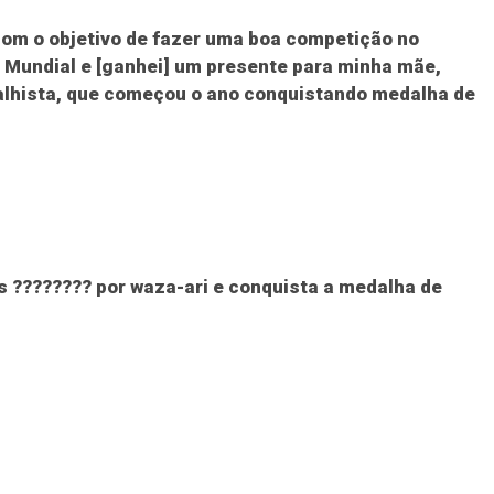
 com o objetivo de fazer uma boa competição no
Mundial e [ganhei] um presente para minha mãe,
dalhista, que começou o ano conquistando medalha de
s ???????? por waza-ari e conquista a medalha de