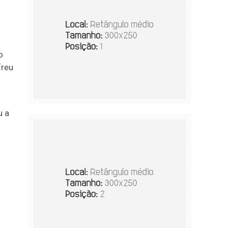
o
freu
u a