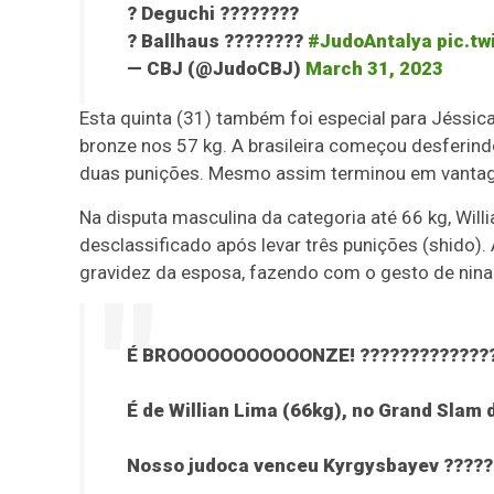
? Deguchi ????????
? Ballhaus ????????
#JudoAntalya
pic.t
— CBJ (@JudoCBJ)
March 31, 2023
Esta quinta (31) também foi especial para Jéssica
bronze nos 57 kg. A brasileira começou desferind
duas punições. Mesmo assim terminou em vantagem
Na disputa masculina da categoria até 66 kg, Wi
desclassificado após levar três punições (shido)
gravidez da esposa, fazendo com o gesto de nina
É BROOOOOOOOOOONZE! ?????????????
É de Willian Lima (66kg), no Grand Slam 
Nosso judoca venceu Kyrgysbayev ??????