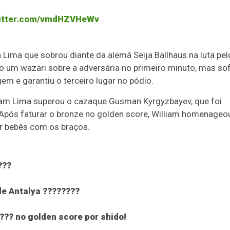
witter.com/vmdHZVHeWv
 Lima que sobrou diante da alemã Seija Ballhaus na luta pel
o um wazari sobre a adversária no primeiro minuto, mas so
 e garantiu o terceiro lugar no pódio.
lliam Lima superou o cazaque Gusman Kyrgyzbayev, que foi
. Após faturar o bronze no golden score, William homenageo
r bebês com os braços.
???
de Antalya ????????
?? no golden score por shido!