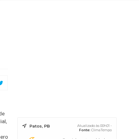
de
ial,
Patos, PB
Atualizado às 00h01 -
Fonte:
ClimaTempo
mero