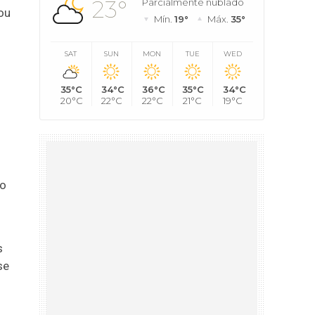
23°
Parcialmente nublado
vou
Mín.
19°
Máx.
35°
SAT
SUN
MON
TUE
WED
35°C
34°C
36°C
35°C
34°C
20°C
22°C
22°C
21°C
19°C
co
s
se