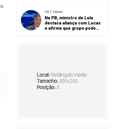
referendou apoio ao
do
governador
Há 2 meses
Na PB, ministro de Lula
destaca aliança com Lucas
e afirma que grupo pode
vencer eleição no 1º turno