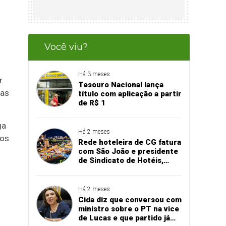
Você viu?
Há 3 meses
r
Tesouro Nacional lança
gas
título com aplicação a partir
de R$ 1
ga
Há 2 meses
tos
Rede hoteleira de CG fatura
com São João e presidente
de Sindicato de Hotéis,
Bares e Restaurantes
projeta recorde
Há 2 meses
Cida diz que conversou com
ministro sobre o PT na vice
de Lucas e que partido já