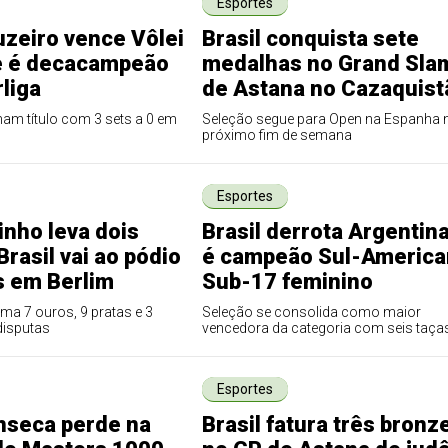
Esportes
zeiro vence Vôlei
Brasil conquista sete
e é decacampeão
medalhas no Grand Sla
liga
de Astana no Cazaquist
am título com 3 sets a 0 em
Seleção segue para Open na Espanha 
próximo fim de semana
Esportes
inho leva dois
Brasil derrota Argentina
Brasil vai ao pódio
é campeão Sul-Americ
s em Berlim
Sub-17 feminino
a 7 ouros, 9 pratas e 3
Seleção se consolida como maior
disputas
vencedora da categoria com seis taça
Esportes
nseca perde na
Brasil fatura três bronz