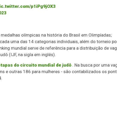
ic.twitter.com/p1iPg9jOX3
023
medalhas olímpicas na história do Brasil em Olimpíadas;
ada uma das 14 categorias individuais, além do torneio po
king mundial serve de referência para a distribuição de va
dô (IJF, na sigla em inglês).
etapas do circuito mundial de judô
. Na busca por uma va
s e outras 186 para mulheres - são contabilizados os pon
4.