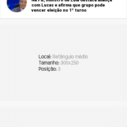
Na PB, ministro de Lula destaca aliança
com Lucas e afirma que grupo pode
vencer eleição no 1º turno