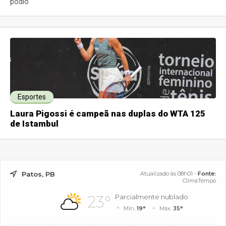
pódio
Esportes
Laura Pigossi é campeã nas duplas do WTA 125
de Istambul
Patos, PB
Atualizado às 08h01 -
Fonte:
ClimaTempo
23°
Parcialmente nublado
Mín.
19°
Máx.
35°