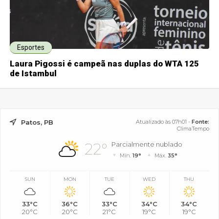
Esportes
Laura Pigossi é campeã nas duplas do WTA 125
de Istambul
Patos, PB
Atualizado às 07h01 -
Fonte:
ClimaTempo
22°
Parcialmente nublado
Mín.
19°
Máx.
35°
SUN
MON
TUE
WED
THU
33°C
36°C
33°C
34°C
34°C
20°C
20°C
21°C
19°C
19°C