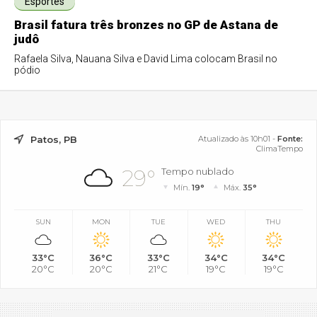
Esportes
Brasil fatura três bronzes no GP de Astana de
judô
Rafaela Silva, Nauana Silva e David Lima colocam Brasil no
pódio
Patos, PB
Atualizado às 10h01 -
Fonte:
ClimaTempo
29°
Tempo nublado
Mín.
19°
Máx.
35°
SUN
MON
TUE
WED
THU
33°C
36°C
33°C
34°C
34°C
20°C
20°C
21°C
19°C
19°C