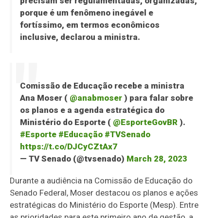
precisam ser regulamentadas, organizadas,
porque é um fenômeno inegável e
fortíssimo, em termos econômicos
inclusive, declarou a ministra.
Comissão de Educação recebe a ministra
Ana Moser (
@anabmoser
) para falar sobre
os planos e a agenda estratégica do
Ministério do Esporte (
@EsporteGovBR
).
#Esporte
#Educação
#TVSenado
https://t.co/DJCyCZtAx7
— TV Senado (@tvsenado)
March 28, 2023
Durante a audiência na Comissão de Educação do
Senado Federal, Moser destacou os planos e ações
estratégicas do Ministério do Esporte (Mesp). Entre
as prioridades para este primeiro ano de gestão, a