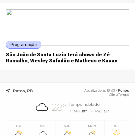
Programação
São João de Santa Luzia terá shows de Zé
Ramalho, Wesley Safadão e Matheus e Kauan
Patos, PB
Atualizado às 18h01 -
Fonte:
ClimaTempo
28°
Tempo nublado
Mín.
19°
Máx.
35°
FRI
SAT
SUN
MON
TUE