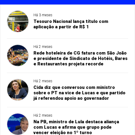
Há 3 meses
Tesouro Nacional lança título com
aplicação a partir de R$ 1
Há 2 meses
Rede hoteleira de CG fatura com São João
e presidente de Sindicato de Hotéis, Bares
e Restaurantes projeta recorde
Há 2 meses
Cida diz que conversou com ministro
sobre o PT na vice de Lucas e que partido
já referendou apoio ao governador
Há 2 meses
Na PB, ministro de Lula destaca aliança
com Lucas e afirma que grupo pode
vencer eleição no 1º turno