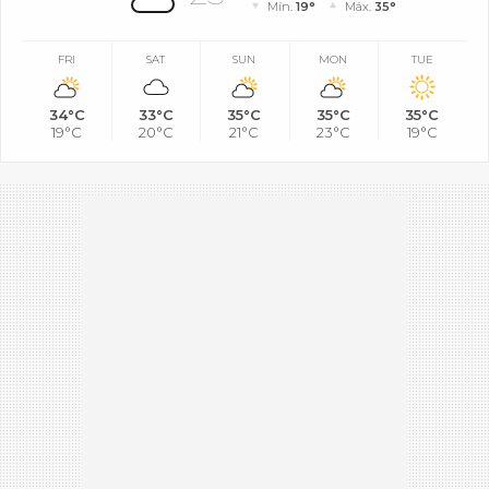
Mín.
19°
Máx.
35°
FRI
SAT
SUN
MON
TUE
34°C
33°C
35°C
35°C
35°C
19°C
20°C
21°C
23°C
19°C