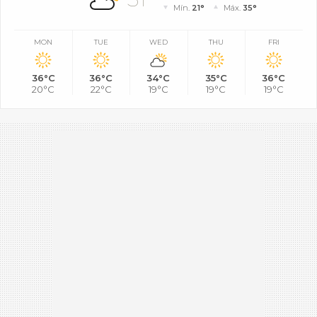
Mín.
21°
Máx.
35°
MON
TUE
WED
THU
FRI
36°C
36°C
34°C
35°C
36°C
20°C
22°C
19°C
19°C
19°C