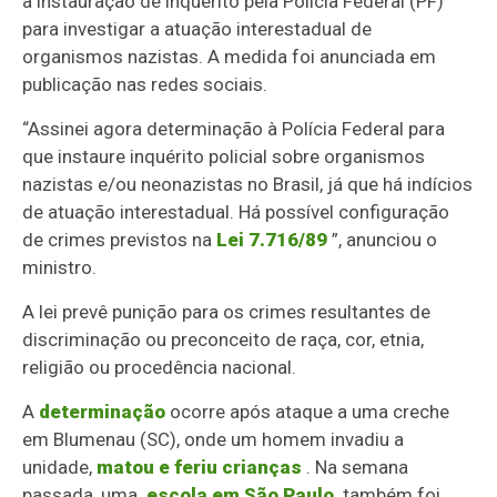
a instauração de inquérito pela Polícia Federal (PF)
para investigar a atuação interestadual de
organismos nazistas. A medida foi anunciada em
publicação nas redes sociais.
“Assinei agora determinação à Polícia Federal para
que instaure inquérito policial sobre organismos
nazistas e/ou neonazistas no Brasil, já que há indícios
de atuação interestadual. Há possível configuração
de crimes previstos na
Lei 7.716/89
”, anunciou o
ministro.
A lei prevê punição para os crimes resultantes de
discriminação ou preconceito de raça, cor, etnia,
religião ou procedência nacional.
A
determinação
ocorre após ataque a uma creche
em Blumenau (SC), onde um homem invadiu a
unidade,
matou e feriu crianças
. Na semana
passada, uma
escola em São Paulo
também foi