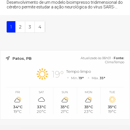
Desenvolvimento de um modelo bioimpresso tridimensional do
cérebro permite estudar a ação neurológica do vírus SARS-
CoV-2
1
2
3
4
Patos, PB
Atualizado às 06h01 -
Fonte:
ClimaTempo
19°
Tempo limpo
Mín.
19°
Máx.
35°
FRI
SAT
SUN
MON
TUE
34°C
33°C
35°C
35°C
35°C
19°C
20°C
21°C
23°C
19°C