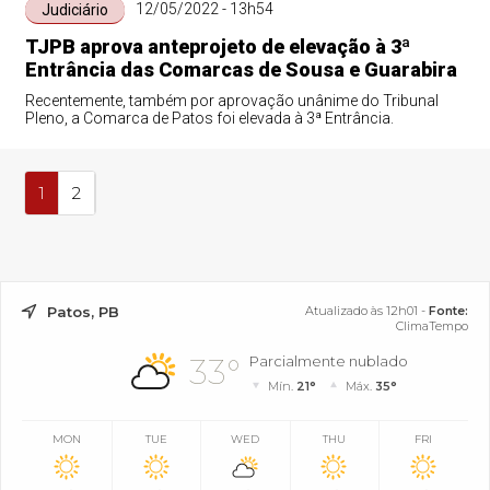
12/05/2022 - 13h54
Judiciário
TJPB aprova anteprojeto de elevação à 3ª
Entrância das Comarcas de Sousa e Guarabira
Recentemente, também por aprovação unânime do Tribunal
Pleno, a Comarca de Patos foi elevada à 3ª Entrância.
1
2
Patos, PB
Atualizado às 12h01 -
Fonte:
ClimaTempo
33°
Parcialmente nublado
Mín.
21°
Máx.
35°
MON
TUE
WED
THU
FRI