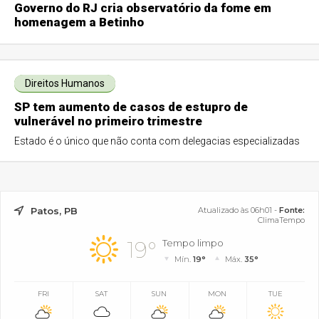
Governo do RJ cria observatório da fome em
homenagem a Betinho
Direitos Humanos
SP tem aumento de casos de estupro de
vulnerável no primeiro trimestre
Estado é o único que não conta com delegacias especializadas
Patos, PB
Atualizado às 06h01 -
Fonte:
ClimaTempo
19°
Tempo limpo
Mín.
19°
Máx.
35°
FRI
SAT
SUN
MON
TUE