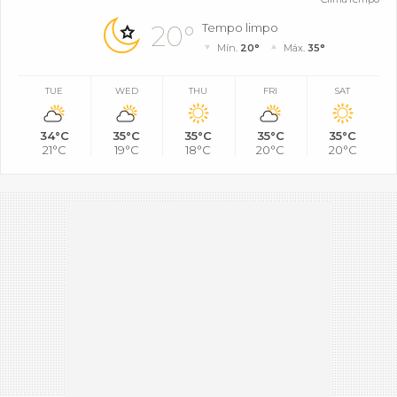
20°
Tempo limpo
Mín.
20°
Máx.
35°
TUE
WED
THU
FRI
SAT
34°C
35°C
35°C
35°C
35°C
21°C
19°C
18°C
20°C
20°C