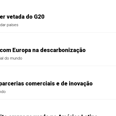
ser vetada do G20
idar países
 com Europa na descarbonização
rial do mundo
parcerias comerciais e de inovação
undo