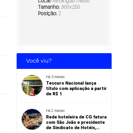
Você viu?
Há 3 meses
Tesouro Nacional lança
título com aplicação a partir
de R$ 1
Há 2 meses
Rede hoteleira de CG fatura
com São João e presidente
de Sindicato de Hotéis,