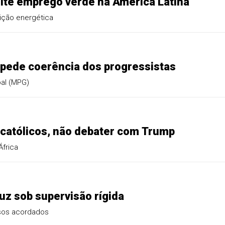
mite emprego verde na América Latina
ição energética
e pede coerência dos progressistas
bal (MPG)
r católicos, não debater com Trump
África
uz sob supervisão rígida
ssos acordados