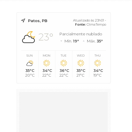
Patos, PB
Atualizado às 23h01 -
Fonte:
ClimaTempo
23°
Parcialmente nublado
Mín.
19°
Máx.
35°
SUN
MON
TUE
WED
THU
35°C
34°C
36°C
35°C
34°C
20°C
22°C
22°C
21°C
19°C