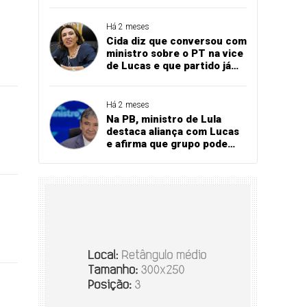
Bares e Restaurantes
projeta recorde
Há 2 meses
Cida diz que conversou com
ministro sobre o PT na vice
de Lucas e que partido já
referendou apoio ao
governador
Há 2 meses
Na PB, ministro de Lula
destaca aliança com Lucas
e afirma que grupo pode
vencer eleição no 1º turno