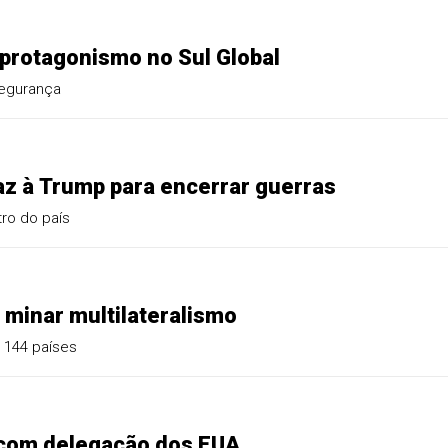
 protagonismo no Sul Global
segurança
Paz à Trump para encerrar guerras
tro do país
e minar multilateralismo
e 144 países
 com delegação dos EUA