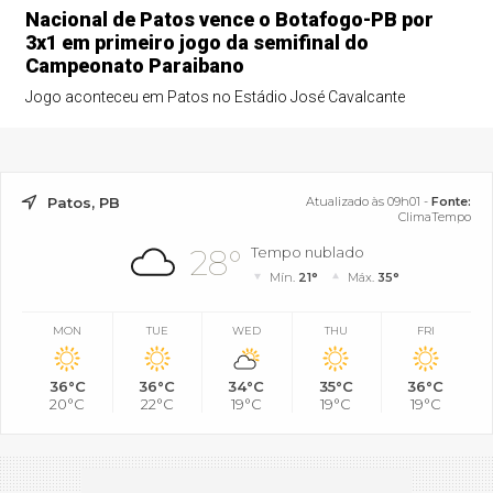
Nacional de Patos vence o Botafogo-PB por
3x1 em primeiro jogo da semifinal do
Campeonato Paraibano
Jogo aconteceu em Patos no Estádio José Cavalcante
Patos, PB
Atualizado às 09h01 -
Fonte:
ClimaTempo
28°
Tempo nublado
Mín.
21°
Máx.
35°
MON
TUE
WED
THU
FRI
36°C
36°C
34°C
35°C
36°C
20°C
22°C
19°C
19°C
19°C